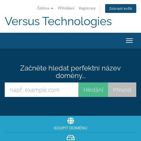
Čeština
Přihlášení
Registrace
Zobrazit košík
Versus Technologies
Přep
navig
Začněte hledat perfektní název
domény...
KOUPIT DOMÉNU