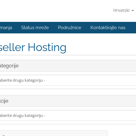
Hrvatski
znanja
Status mreže
Podružnice
Kontaktirajte nas
eller Hosting
tegorije
cije