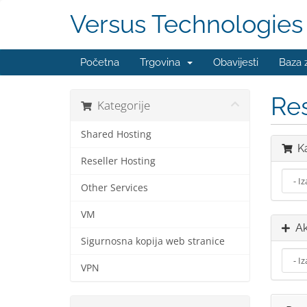
Versus Technologies
Početna
Trgovina
Obavijesti
Baza 
Res
Kategorije
Shared Hosting
Ka
Reseller Hosting
Other Services
VM
Ak
Sigurnosna kopija web stranice
VPN