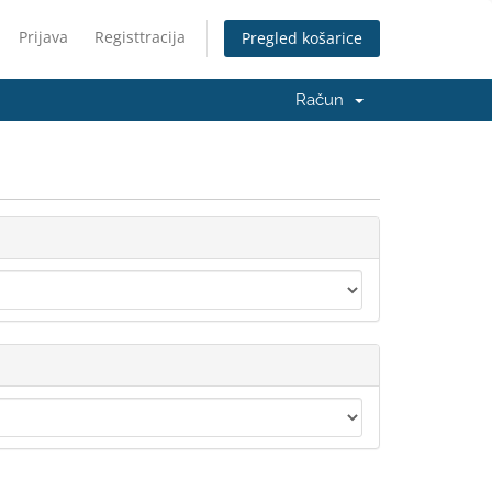
Prijava
Registtracija
Pregled košarice
Račun