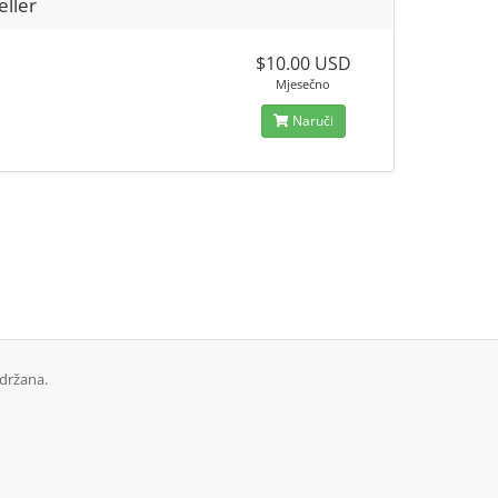
eller
$10.00 USD
Mjesečno
Naruči
držana.