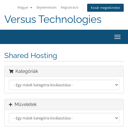
Magyar
Bejelentkezés
Regisztráció
Kosár megtekintése
Versus Technologies
Váltá
a
navig
Shared Hosting
Kategóriák
Műveletek