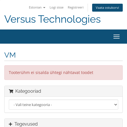
Estonian
Logi sisse
Registreeri
Vaata ostukorvi
Versus Technologies
Lülit
navig
VM
Tooterühm ei sisalda ühtegi nähtavat toodet
Kategooriad
Tegevused