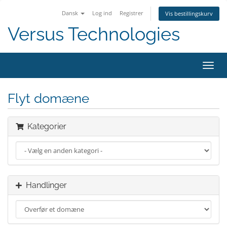
Dansk
Log ind
Registrer
Vis bestillingskurv
Versus Technologies
Skift
navig
Flyt domæne
Kategorier
Handlinger