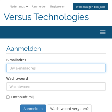
Nederlands
Aanmelden
Registreren
Winkelwagen bekijken
Versus Technologies
Navig
in-/u
Aanmelden
E-mailadres
Wachtwoord
Onthoudt mij
Wachtwoord vergeten?