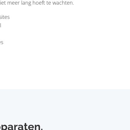
et meer lang hoeft te wachten.
ites
l
es
pparaten.