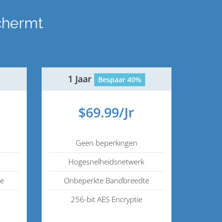
chermt
1 Jaar
Bespaar 40%
$69.99/Jr
Geen beperkingen
Hogesnelheidsnetwerk
te
Onbeperkte Bandbreedte
256-bit AES Encryptie