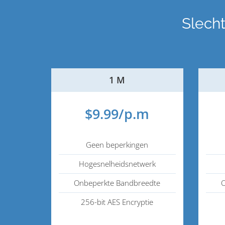
Slech
1 M
$9.99/p.m
Geen beperkingen
Hogesnelheidsnetwerk
Onbeperkte Bandbreedte
O
256-bit AES Encryptie