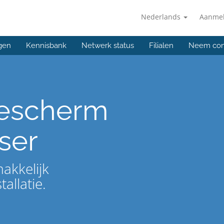
Nederlands
Aanme
gen
Kennisbank
Netwerk status
Filialen
Neem con
bescherm
ser
akkelijk
allatie.