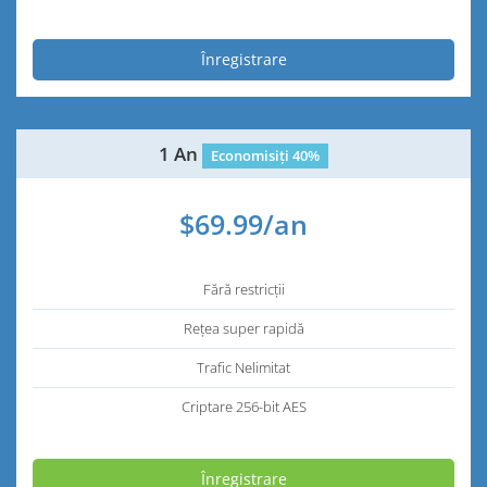
Înregistrare
1 An
Economisiți 40%
$69.99/an
Fără restricții
Rețea super rapidă
Trafic Nelimitat
Criptare 256-bit AES
Înregistrare