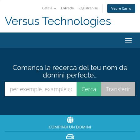
Català
Entrada
Registrar-se
Veure Carro
Versus Technologies
Canv
la
nave
Comença la recerca del teu nom de
domini perfecte...
COMPRAR UN DOMINI