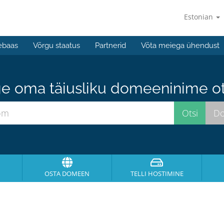
Estonian
ebaas
Võrgu staatus
Partnerid
Võta meiega ühendust
e oma täiusliku domeeninime ots
OSTA DOMEEN
TELLI HOSTIMINE