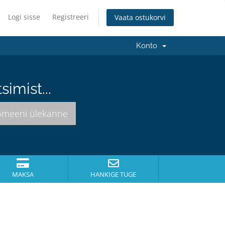
Logi sisse
Registreeri
Vaata ostukorvi
Konto
imist...
MAKSA
HANKIGE TUGE