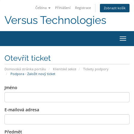
Čeština
Přihlášení
Registrace
Zobrazit košík
Versus Technologies
Přep
navig
Otevřít ticket
Domovská stránka portálu
Klientské sekce
Tickety podpory
Podpora - Založit nový ticket
Jméno
E-mailová adresa
Předmět