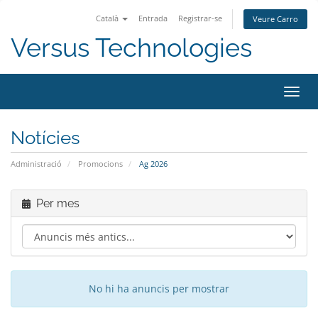
Català
Entrada
Registrar-se
Veure Carro
Versus Technologies
Canv
la
nave
Notícies
Administració
Promocions
Ag 2026
Per mes
No hi ha anuncis per mostrar