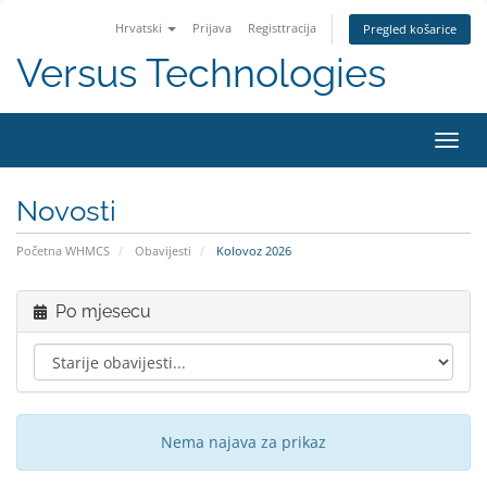
Hrvatski
Prijava
Registtracija
Pregled košarice
Versus Technologies
Preba
navig
Novosti
Početna WHMCS
Obavijesti
Kolovoz 2026
Po mjesecu
Nema najava za prikaz