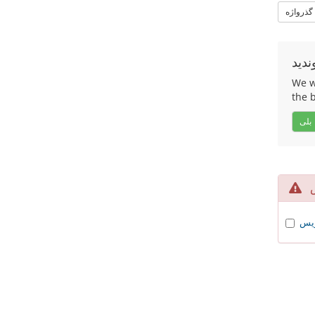
 گذرواژه
ندید
We wo
the 
بلی
یس