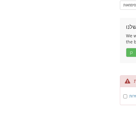
סיסמאות
לנו
We wo
the 
כן
ת
ירות